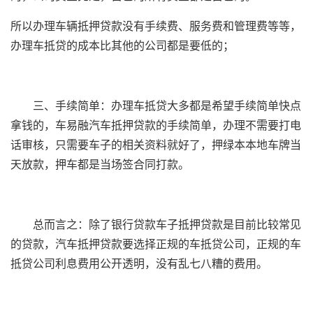
所以办理车辆抵押贷款没有手续费、服务费和管理费等等，
办理车抵贷的成本比其他的公司都是要低的；
三、手续简单：办理车抵贷大多都是希望手续简单快点
拿钱的，车易融汽车抵押贷款的手续简单，办理不需要打电
话审核，只需要车子的相关资料就好了，押绿本本地车牌当
天放款，押车都是当场签合同打款。
总而言之：除了银行贷款车子抵押贷款是目前比较常见
的贷款，汽车抵押贷款要选择正规的车抵贷公司，正规的车
抵贷公司利息费用公开透明，没有乱七八糟的费用。